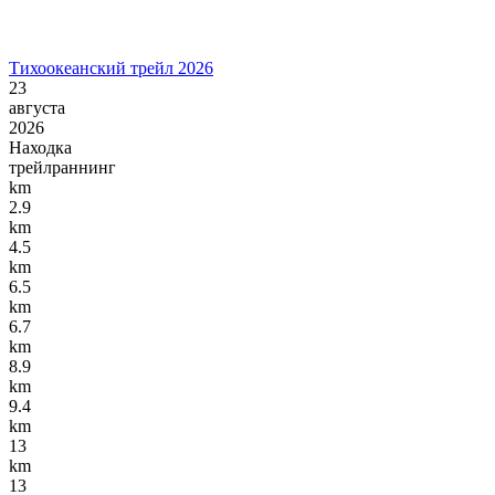
Тихоокеанский трейл 2026
23
августа
2026
Находка
трейлраннинг
km
2.9
km
4.5
km
6.5
km
6.7
km
8.9
km
9.4
km
13
km
13