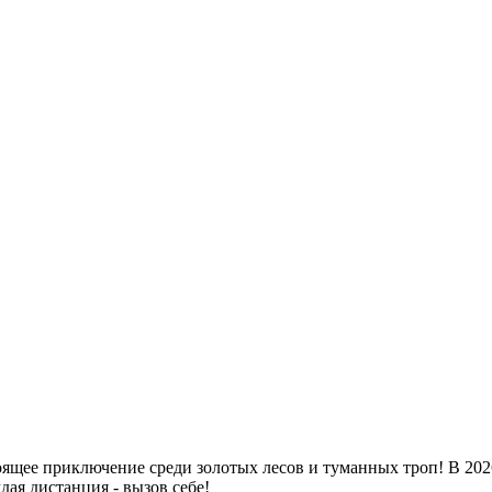
тоящее приключение среди золотых лесов и туманных троп! В 20
ая дистанция - вызов себе!