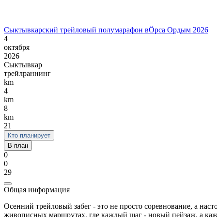
Сыктывкарский трейловый полумарафон вӦрса Ордым 2026
4
октября
2026
Сыктывкар
трейлраннинг
km
4
km
8
km
21
Кто планирует
В план
0
0
29
Общая информация
Осенний трейловый забег - это не просто соревнование, а нас
живописных маршрутах, где каждый шаг - новый пейзаж, а кажд