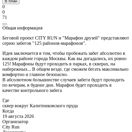
В план
0
0
71
Общая информация
Беговой проект CITY RUN и "Марафон друзей" представляют
серию забегов "125 районов-марафонов".
Идея заключается в том, чтобы пробежать забег абсолютно в
каждом районе города Москвы. Как вы догадались, их ровно
125! Марафоны будут проходить в парках, в скверах, на
набережных... В общем везде, где сможем бегать максимально
комфортно и главное безопасно.
В абсолютном большинстве случаев забеги будут проходить
по вечерам, в будние дни. Марафон будет проходить в
качестве контрольного забега
Где
сквер вокруг Калитниковского пруда
Когда
19 августа 2026
Организатор
City Run