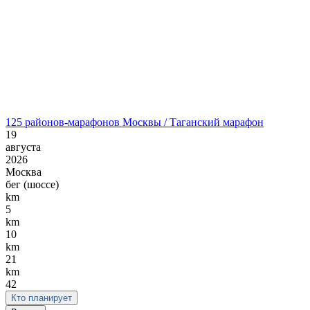
125 районов-марафонов Москвы / Таганский марафон
19
августа
2026
Москва
бег (шоссе)
km
5
km
10
km
21
km
42
Кто планирует