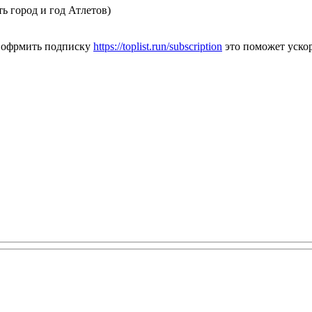
ть город и год Атлетов)
те офрмить подписку
https://toplist.run/subscription
это поможет уско